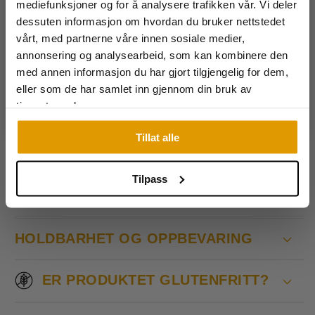
populært!
mediefunksjoner og for å analysere trafikken vår. Vi deler
Email
dessuten informasjon om hvordan du bruker nettstedet
Innhold:
150 g
vårt, med partnerne våre innen sosiale medier,
Få rabattkoden og bli
Allergener:
Sennep.
annonsering og analysearbeid, som kan kombinere den
med i gjengen!
med annen informasjon du har gjort tilgjengelig for dem,
👇 Se mer informasjon om bruk, ingredienser og
Fortsett uten rabatt
eller som de har samlet inn gjennom din bruk av
oppbevaring i fanene under.
tjenestene deres.
*Rabatten gjelder kun ordinære varer og for deg som
handler for første gang!
Tillat alle
INGREDIENSER OG ALLERGENER
Tilpass
BRUKSOMRÅDER OG TIPS
HOLDBARHET OG OPPBEVARING
ER PRODUKTET GLUTENFRITT?