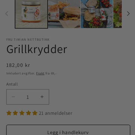
FRU TIMIAN NETTBUTIKK
Grillkrydder
Vanlig
182,00 kr
pris
Inkludert avgifter.
Frakt
fra 69,-
Antall
Senk
Øk
antallet
antallet
21 anmeldelser
for
for
Grillkrydder
Grillkrydder
Legg i handlekurv