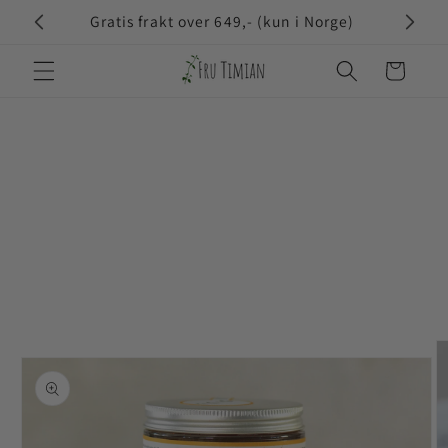
Gå videre
Gratis frakt over 649,- (kun i Norge)
til
innholdet
Handleku
opp til
roduktinformasjon